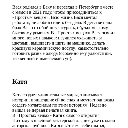
Вася родился в Баку и переехал в Петербург вместе
с мамой в 2021 году, чтобы присоединиться к
«Простым вещам». Всю жизнь Вася мечтал
работать, не любил сидеть без дела. В детстве папа
брал Васю с собой штукатурить, обучал мелкому
бытовому ремонту. В «Простых вещах» Вася освоил
много новых навыков: научился ухаживать за
цветами, вышивать и шить на машинке, делать
красивую керамическую посуду, самостоятельно
готовить разные блюда (особенно ему удаются щи,
тыквенный и щавелевый суп).
Катя
Катя создает удивительные миры, записывает
истории, пришедшие ей во снах и мечтает однажды
создать мультфильм по этим историям. Недавно
вышла её первая печатная книга.
В «Простых вещах» Катя с самого открытия.
Поэтому в швейной мастерской для нее уже создана
авторская рубрика: Катя шьёт сама себе платья,