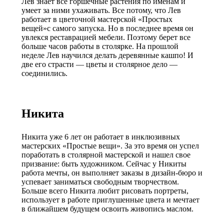
Лев знает все горшечные растения по именам и
умеет за ними ухаживать. Все потому, что Лев
работает в цветочной мастерской «Простых
вещей»с самого запуска. Но в последнее время он
увлекся реставрацией мебели. Поэтому берет все
больше часов работы в столярке. На прошлой
неделе Лев научился делать деревянные кашпо! И
две его страсти — цветы и столярное дело —
соединились.
Никита
Никита уже 6 лет он работает в инклюзивных
мастерских «Простые вещи». За это время он успел
поработать в столярной мастерской и нашел свое
призвание: быть художником. Сейчас у Никиты
работа мечты, он выполняет заказы в дизайн-бюро и
успевает заниматься свободным творчеством.
Больше всего Никита любит рисовать портреты,
использует в работе приглушенные цвета и мечтает
в ближайшем будущем освоить живопись маслом.