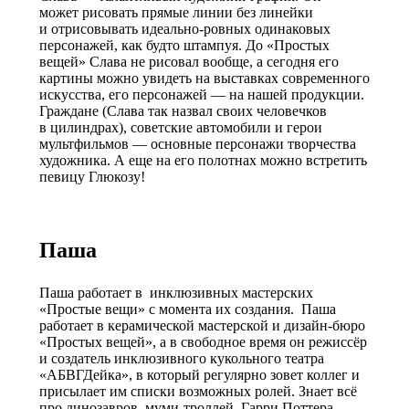
может рисовать прямые линии без линейки
и отрисовывать идеально-ровных одинаковых
персонажей, как будто штампуя. До «Простых
вещей» Слава не рисовал вообще, а сегодня его
картины можно увидеть на выставках современного
искусства, его персонажей — на нашей продукции.
Граждане (Слава так назвал своих человечков
в цилиндрах), советские автомобили и герои
мультфильмов — основные персонажи творчества
художника. А еще на его полотнах можно встретить
певицу Глюкозу!
Паша
Паша работает в инклюзивных мастерских
«Простые вещи» с момента их создания. Паша
работает в керамической мастерской и дизайн-бюро
«Простых вещей», а в свободное время он режиссёр
и создатель инклюзивного кукольного театра
«АБВГДейка», в который регулярно зовет коллег и
присылает им списки возможных ролей. Знает всё
про динозавров, муми-троллей, Гарри Поттера,