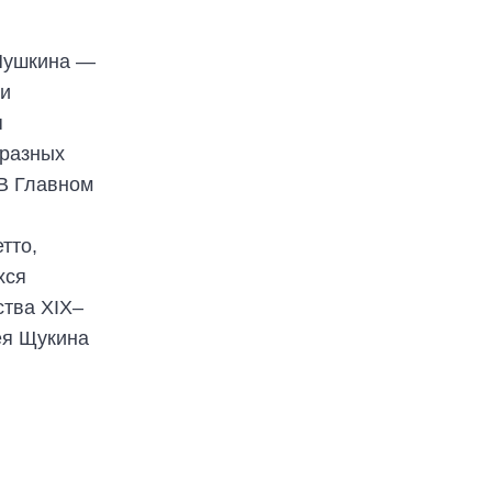
 Пушкина —
ии
я
 разных
 В Главном
тто,
хся
ства XIX–
ея Щукина