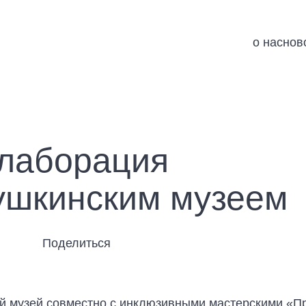
о нас
нов
лаборация
ушкинским музеем
Поделиться
й музей совместно с инклюзивными мастерскими «П