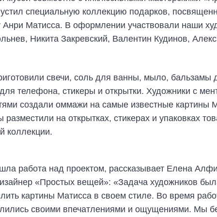
устил специальную коллекцию подарков, посвящен
у Анри Матисса. В оформлении участвовали наши ху
ольнев, Никита Закревский, Валентин Кудинов, Алек
иготовили свечи, соль для ванны, мыло, бальзамы д
 для телефона, стикеры и открытки. Художники с ме
тями создали оммажи на самые известные картины М
ы разместили на открытках, стикерах и упаковках то
й коллекции.
к шла работа над проектом, рассказывает Елена Алф
изайнер «Простых вещей»: «Задача художников был
лить картины Матисса в своем стиле. Во время рабо
елились своими впечатлениями и ощущениями. Мы б