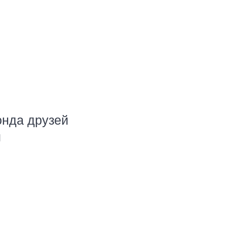
онда друзей
ы