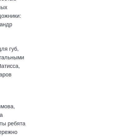
ных
дожники:
сандр
ля губ,
нтальными
атисса,
варов
имова,
а
ты ребята
ережно