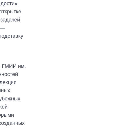
адости»
открытке
 задачей
 —
подставку
» ГМИИ им.
нностей
ллекция
нных
рубежных
кой
торыми
 созданных