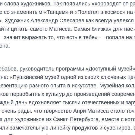
и слова художников. Так появились «хороводят от р
е со знаменитым «Танцем» и «Полетел в космос» на 
». Художник Александр Слесарев как всегда увлекся
айти цитаты самого Матисса. Самая близкая для нас
 значит выражать то, что есть в тебе» — попала на 
она.
ебабов, руководитель программы «Доступный музей
ина: «Пушкинский музей одной из своих ключевых це
езентацию разного опыта в искусстве. Музейная ко
иков первобытных культур до произведений совреме
аждый день вдохновляет тысячи отечественных и за
 очень рады, что творчество Анри Матисса стало точ
 для художников из Санкт-Петербурга, вместе с ко
или замечательную линейку продуктов и сувениров,