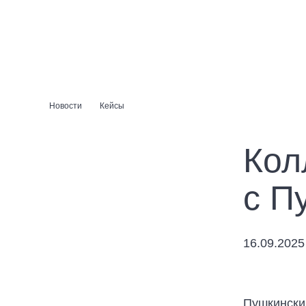
Skip
to
content
Новости
Кейсы
Кол
с П
16.09.2025
Пушкински