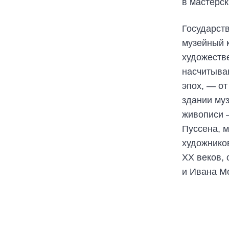
в мастерск
Государст
музейный 
художеств
насчитыва
эпох, — от
здании му
живописи 
Пуссена, 
художников
XX веков,
и Ивана М