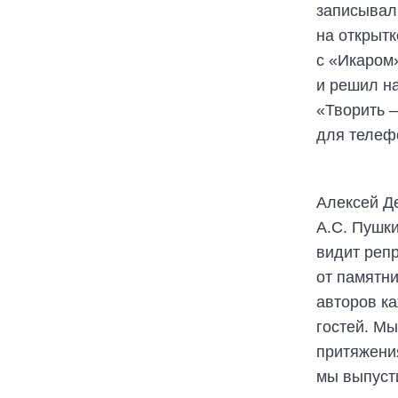
записывал
на открытк
с «Икаром
и решил н
«Творить —
для телеф
Алексей Д
А.С. Пушк
видит репр
от памятн
авторов к
гостей. Мы
притяжения
мы выпуст