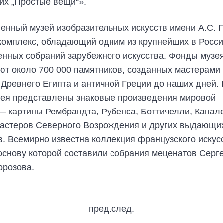
их „Простые вещи“».
венный музей изобразительных искусств имени А.С.
комплекс, обладающий одним из крупнейших в Росс
енных собраний зарубежного искусства. Фонды музе
ют около 700 000 памятников, созданных мастерами
 Древнего Египта и античной Греции до наших дней.
зея представлены знаковые произведения мировой
— картины Рембрандта, Рубенса, Боттичелли, Канале
мастеров Северного Возрождения и других выдающи
. Всемирно известна коллекция французского искус
 основу которой составили собрания меценатов Серг
орозова.
пред.
след.