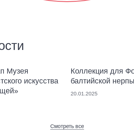
ости
ап Музея
Коллекция для Ф
ского искусства
балтийской нерп
ещей»
20.01.2025
Cмотреть все