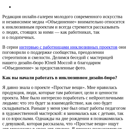
Редакция онлайн-галереи молодого современного искусства
и независимое медиа «Объединение» внимательно относится
к инклюзивным проектам и всегда стремится рассказывать
о людях, стоящих за ними — как работниках, так
и о подопечных.
В серии
интервью с работницами инклюзивных проектов
они
поговорили о поддержке сообщества, преодолении
стереотипов и смелости. Делимся беседой с мастерицей
нашего дизайн-бюро Юлей Моссой и благодарим
«Объединение» за предоставленные фото.
Как вы начали работать в инклюзивном дизайн-бюро?
Я давно знала о проекте «Простые вещи». Мне нравилась
продукция, люди, которые там работают, цели и ценности
проекта. Мне было интересно поработать с нейроотличными
людьми: что это будет за взаимодействие, как оно будет
складываться. Раньше у меня уже был опыт работы педагогом
в художественной мастерской: я занималась как с детьми, так
и со взрослыми. Однажды на дне рождении я познакомилась
с девушкой, которая рассказала, что «Простые вещи» ищут
арт-менеджера в свою арт-студию. Я пришла познакомиться,