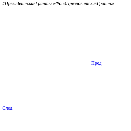
#ПрезидентскиеГранты #ФондПрезидентскихГрантов
Пред.
След.