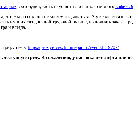
фемеры»
, фотобудки, квиз, вкуснятина от инклюзивного
кафе «О
им, что мы до сих пор не можем отдышаться. А уже хочется как-
гать им в их ежедневной трудовой рутине, выполнять заказы, ра
тра и всегда.
истрируйтесь:
https://prostye-veschi.timepad.ru/event/3819707/
ь доступную среду. К сожалению, у нас пока нет лифта или п