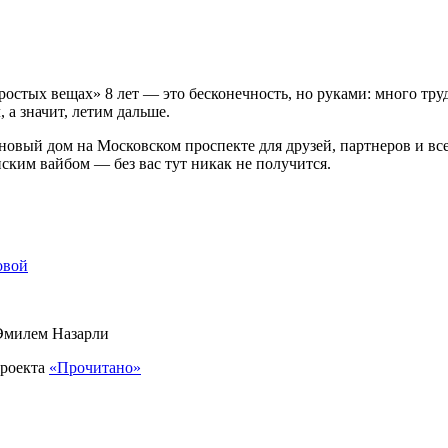
Простых вещах» 8 лет — это бесконечность, но руками: много тр
 а значит, летим дальше.
овый дом на Московском проспекте для друзей, партнеров и всех 
ким вайбом — без вас тут никак не получится.
овой
 Эмилем Назарли
проекта
«Прочитано»