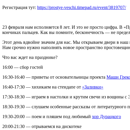
Регистрация тут:
https://prostye-veschi.timepad.ru/event/3819707/
23 февраля нам исполняется 8 лет. И это не просто цифра. В «
кончиках пальцев. Как вы помните, бесконечность — не предел,
Этот день вдвойне значим для нас. Мы открываем двери в наш н
Нам срочно нужно наполнять новое пространство простовещинс
Что вас ждет на празднике?
16:00 — сбор гостей
16:30-16:40 — приветы от основательницы проекта
Маши Грек
16:40-17:30 — хихикаем на стендапе от
«Заливки»
17:30-18:30 — играем в настолки и крутим свечи из вощины с
18:30-19:30 — слушаем особенные рассказы от литературного 
19:30-20:00 — поем и пляшем под любимый
хор Дурацкого
20:00-21:30 — отрываемся на дискотеке